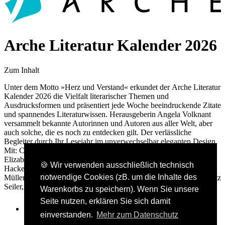
Arche Literatur Kalender 2026
Zum Inhalt
Unter dem Motto »Herz und Verstand« erkundet der Arche Literatur
Kalender 2026 die Vielfalt literarischer Themen und
Ausdrucksformen und präsentiert jede Woche beeindruckende Zitate
und spannendes Literaturwissen. Herausgeberin Angela Volknant
versammelt bekannte Autorinnen und Autoren aus aller Welt, aber
auch solche, die es noch zu entdecken gilt. Der verlässliche
Begleiter durch Ihr Lesejahr im unverwechselbar eleganten Design.
Mit: Collette, Denis Diderot, Milena M. Flašar, Wilhelm Genazino,
Elizabeth George, Nadine Gordimer, Dinçer Güçyeter, Katharina
🍪 Wir verwenden ausschließlich technisch
Hacker, Nick Hornby, Henrik Ibsen, Abe Kōbō, Katja Lange-
notwendige Cookies (zB. um die Inhalte des
Müller, Friederike Mayröcker, Dorothy Parker, Alex Schulman, Lutz
Seiler, Elif Shafak, Karl Valentin u. v. a. m.
Warenkorbs zu speichern). Wenn Sie unsere
Seite nutzen, erklären Sie sich damit
einverstanden.
Mehr zum Datenschutz