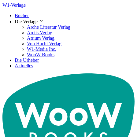
W1-Verlage
Bücher
Die Verlage
Arche Literatur Verlag
Arctis Verlag
Atrium Verlag
Von Hacht Verlag
W1-Media Inc.
WooW Books
Die Urheber
Aktuelles