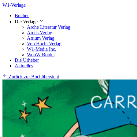
W1-Verlage
Bücher
Die Verlage
Arche Literatur Verlag
Arctis Verlag
Atrium Verlag
Von Hacht Verlag
W1-Media Inc.
WooW Books
Die Urheber
Aktuelles
Zurück zur Buchübersicht