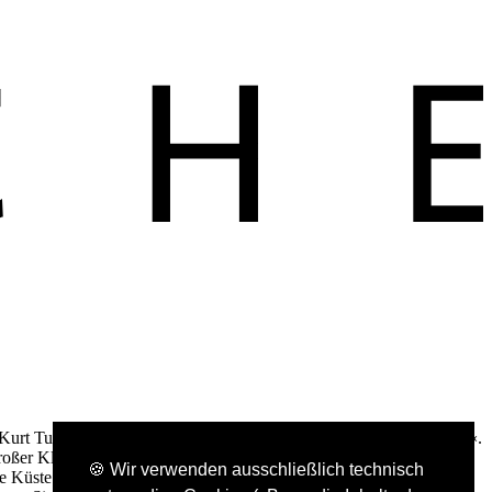
nst Kurt Tucholsky und eröffnet damit den ›Arche Natur Kalender 2023‹.
 großer Klassiker und bedeutender Gegenwartsautor:innen. Folgen Sie
🍪 Wir verwenden ausschließlich technisch
Küste. So ist der ›Arche Natur Kalender‹ eine bild- und