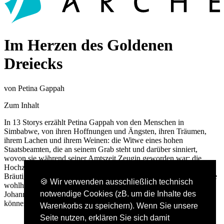
Im Herzen des Goldenen
Dreiecks
von Petina Gappah
Zum Inhalt
In 13 Storys erzählt Petina Gappah von den Menschen in
Simbabwe, von ihren Hoffnungen und Ängsten, ihren Träumen,
ihrem Lachen und ihrem Weinen: die Witwe eines hohen
Staatsbeamten, die an seinem Grab steht und darüber sinniert,
wovon sie während seiner Amtszeit Zeugin geworden war; die
Hochzeit eines jungen Paares, bei der alle Gäste wissen, dass der
Bräutigam Aids hat und auch die Braut daran sterben wird; oder die
🍪 Wir verwenden ausschließlich technisch
wohlhabende Frau im Reichenviertel Harares, die nach
notwendige Cookies (zB. um die Inhalte des
Johannesburg fliegen muss, um angemessen shoppen gehen zu
können.
Warenkorbs zu speichern). Wenn Sie unsere
Seite nutzen, erklären Sie sich damit