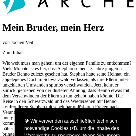
Mein Bruder, mein Herz
von Jochen Veit
Zum Inhalt
Wie weit muss man gehen, um der eigenen Familie zu entkommen?
Viele Monate ist es her, dass Stephan seinen 13 Jahre jüngeren
Bruder Benno zuletzt gesehen hat. Stephan hatte seine Heimat, ein
abgelegenes Dorf im Schwarzwald verlassen, als ihre Eltern unter
ungeklärten Umständen spurlos verschwanden. Jetzt kehrt er
zurück, getrieben von der düsteren Ahnung, dass Benno etwas mit
dem Verschwinden der Eltern zu tun gehabt haben könnte. Die
Reise in den Schwarzwald und das Wiedersehen mit Benno
konfrontieren Stephan mit scheinbar unlösbaren Fragen nach
Verantwortung, Schuld und Verrat. Während sich über dem
unergründlichen Dickicht des Waldes der Himmel verdunkelt,
🍪 Wir verwenden ausschließlich technisch
kommt Stephan einer Wahrheit über sich und seinen Bruder immer
notwendige Cookies (zB. um die Inhalte des
näher – bis ein Sturm losbricht, der droht, alles zum Einsturz zu
bringen.
Warenkorbs zu speichern). Wenn Sie unsere