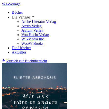
W1-Verlage
Bücher
Die Verlage
Arche Literatur Verlag
Arctis Verlag
Atrium Verlag
Von Hacht Verlag
W1-Media Inc.
WooW Books
Die Urheber
Aktuelles
Zurück zur Buchübersicht