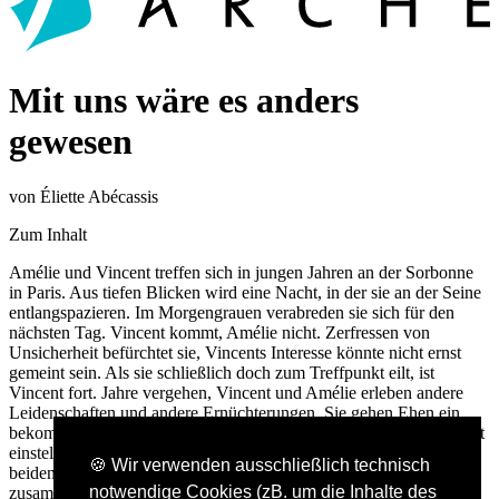
Mit uns wäre es anders
gewesen
von Éliette Abécassis
Zum Inhalt
Amélie und Vincent treffen sich in jungen Jahren an der Sorbonne
in Paris. Aus tiefen Blicken wird eine Nacht, in der sie an der Seine
entlangspazieren. Im Morgengrauen verabreden sie sich für den
nächsten Tag. Vincent kommt, Amélie nicht. Zerfressen von
Unsicherheit befürchtet sie, Vincents Interesse könnte nicht ernst
gemeint sein. Als sie schließlich doch zum Treffpunkt eilt, ist
Vincent fort. Jahre vergehen, Vincent und Amélie erleben andere
Leidenschaften und andere Ernüchterungen. Sie gehen Ehen ein,
bekommen Kinder und warten auf ein Familienglück, das sich nicht
einstellt. Der Zufall und später das Internet führen die Wege der
🍪 Wir verwenden ausschließlich technisch
beiden über den Verlauf von dreißig Jahren immer wieder
notwendige Cookies (zB. um die Inhalte des
zusammen. Mittlerweile steht jedoch etwas viel Größeres zwischen