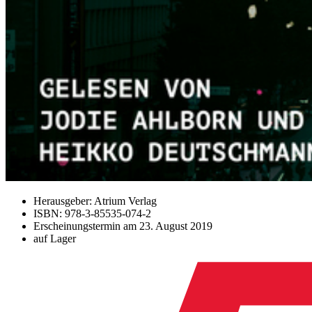
Herausgeber: Atrium Verlag
ISBN: 978-3-85535-074-2
Erscheinungstermin am
23. August 2019
auf Lager