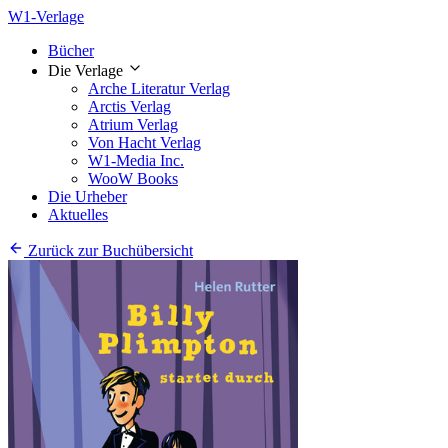
W1-Verlage
Bücher
Die Verlage
Arche Literatur Verlag
Arctis Verlag
Atrium Verlag
Von Hacht Verlag
W1-Media Inc.
WooW Books
Die Urheber
Aktuelles
Zurück zur Buchübersicht