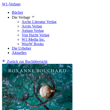
W1-Verlage
Bücher
Die Verlage
Arche Literatur Verlag
Arctis Verlag
Atrium Verlag
Von Hacht Verlag
W1-Media Inc.
WooW Books
Die Urheber
Aktuelles
Zurück zur Buchübersicht