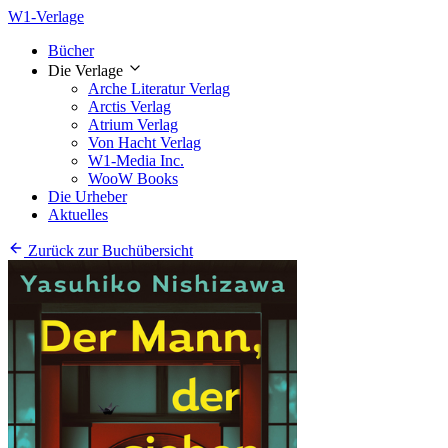
W1-Verlage
Bücher
Die Verlage
Arche Literatur Verlag
Arctis Verlag
Atrium Verlag
Von Hacht Verlag
W1-Media Inc.
WooW Books
Die Urheber
Aktuelles
Zurück zur Buchübersicht