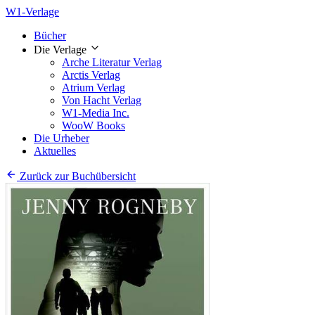
W1-Verlage
Bücher
Die Verlage
Arche Literatur Verlag
Arctis Verlag
Atrium Verlag
Von Hacht Verlag
W1-Media Inc.
WooW Books
Die Urheber
Aktuelles
Zurück zur Buchübersicht