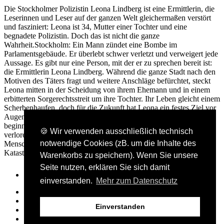
Die Stockholmer Polizistin Leona Lindberg ist eine Ermittlerin, die
Leserinnen und Leser auf der ganzen Welt gleichermaßen verstört
und fasziniert: Leona ist 34, Mutter einer Tochter und eine
begnadete Polizistin. Doch das ist nicht die ganze
Wahrheit.Stockholm: Ein Mann zündet eine Bombe im
Parlamentsgebäude. Er überlebt schwer verletzt und verweigert jede
Aussage. Es gibt nur eine Person, mit der er zu sprechen bereit ist:
die Ermittlerin Leona Lindberg. Während die ganze Stadt nach den
Motiven des Täters fragt und weitere Anschläge befürchtet, steckt
Leona mitten in der Scheidung von ihrem Ehemann und in einem
erbitterten Sorgerechtsstreit um ihre Tochter. Ihr Leben gleicht einem
Scherbenhaufen, doch für die Zukunft hat Leona ein festes Ziel vor
Augen, das sie mit allen Mitteln erreichen will. Als sie schließlich
beginnt, den Attentäter, der bei seinem Anschlag beide Beine
🍪 Wir verwenden ausschließlich technisch
verloren hat, zu verhören, findet Leona heraus, dass sich die
notwendige Cookies (zB. um die Inhalte des
Menschen in Stockholm in tödlicher Gefahr befinden. Es gilt, eine
Katastrophe zu verhindern. Doch Leona hat andere Pläne …
Warenkorbs zu speichern). Wenn Sie unsere
Seite nutzen, erklären Sie sich damit
einverstanden.
Mehr zum Datenschutz
Presse- und Bloggerbereich
AGB
Einverstanden
Kontakt
Datenschutz