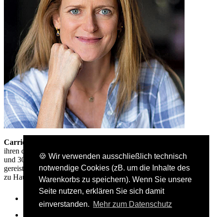
Carrie Sellon
wurde in Bristol geboren und lebt mit ihrem Mann,
ihren drei Kindern, einem Hund, einer Schildkröte, zwei Hühnern
🍪 Wir verwenden ausschließlich technisch
und 30.000 Bienen in Hampshire. Früher ist sie durch die Welt
notwendige Cookies (zB. um die Inhalte des
gereist und hat Naturdokus gefilmt, heute bleibt sie wie Piet lieber
zu Hause und isst zu viel Pizza.
Warenkorbs zu speichern). Wenn Sie unsere
Seite nutzen, erklären Sie sich damit
einverstanden.
Mehr zum Datenschutz
Presse- und Bloggerbereich