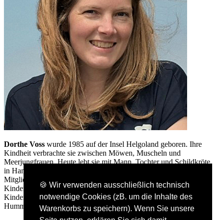
Dorthe Voss
wurde 1985 auf der Insel Helgoland geboren. Ihre
Kindheit verbrachte sie zwischen Möwen, Muscheln und
Meerjungfrauen. Heute lebt sie mit Mann, Tochter und Schildkröte
in Hamburg, wo sie Geschichten für Kinder schreibt. Sie ist
Mitglied bei den Hamburger Elbautor:innen, in der
🍪 Wir verwenden ausschließlich technisch
Kinderbuchmanufaktur und Stipendiatin der Akademie für
notwendige Cookies (zB. um die Inhalte des
Kindermedien. Am liebsten hätte sie eine eigene kleine
Hummerbude als Schreibhäuschen.
Warenkorbs zu speichern). Wenn Sie unsere