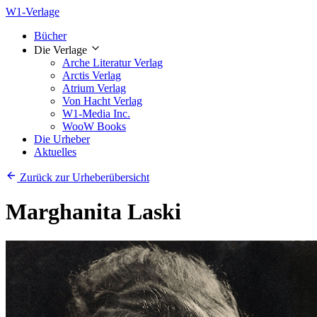
W1-Verlage
Bücher
Die Verlage
Arche Literatur Verlag
Arctis Verlag
Atrium Verlag
Von Hacht Verlag
W1-Media Inc.
WooW Books
Die Urheber
Aktuelles
Zurück zur Urheberübersicht
Marghanita Laski