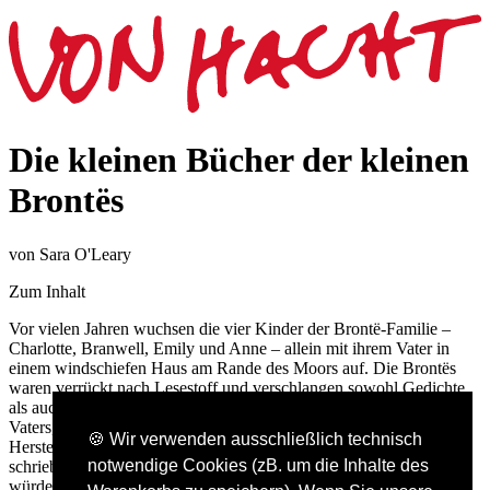
Die kleinen Bücher der kleinen
Brontës
von Sara O'Leary
Zum Inhalt
Vor vielen Jahren wuchsen die vier Kinder der Brontë-Familie –
Charlotte, Branwell, Emily und Anne – allein mit ihrem Vater in
einem windschiefen Haus am Rande des Moors auf. Die Brontës
waren verrückt nach Lesestoff und verschlangen sowohl Gedichte
als auch Fabeln, Historisches und Romane. Ein Geschenk ihres
Vaters, nämlich ein Satz Spielzeugsoldaten, inspirierte sie zur
🍪 Wir verwenden ausschließlich technisch
Herstellung winziger Bücher, für die sie ihre eigenen Geschichten
notwendige Cookies (zB. um die Inhalte des
schrieben … eine Leidenschaft, die sie ihr Leben lang begleiten
würde.