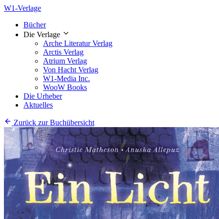
W1-Verlage
Bücher
Die Verlage
Arche Literatur Verlag
Arctis Verlag
Atrium Verlag
Von Hacht Verlag
W1-Media Inc.
WooW Books
Die Urheber
Aktuelles
Zurück zur Buchübersicht