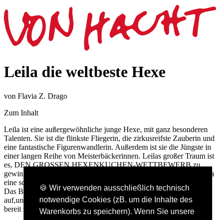
Leila die weltbeste Hexe
von Flavia Z. Drago
Zum Inhalt
Leila ist eine außergewöhnliche junge Hexe, mit ganz besonderen
Talenten. Sie ist die flinkste Fliegerin, die zirkusreifste Zauberin und
eine fantastische Figurenwandlerin. Außerdem ist sie die Jüngste in
einer langen Reihe von Meisterbäckerinnen. Leilas großer Traum ist
es, DEN GROSSEN HEXENKUCHEN-WETTBEWERB zu
gewinnen. Aber selbst mit den zauberhaftesten Rezepten muss Leila
eine schreckliche Wahrheit sehr zu ihrer Überraschung erkennen:
🍪 Wir verwenden ausschließlich technisch
Das Backen ist gar nicht so einfach. Natürlich gibt Leila nicht
notwendige Cookies (zB. um die Inhalte des
auf,und zum Glück hat sie drei magische Schwestern, die immer
bereit sind, ihr zu helfen!
Warenkorbs zu speichern). Wenn Sie unsere