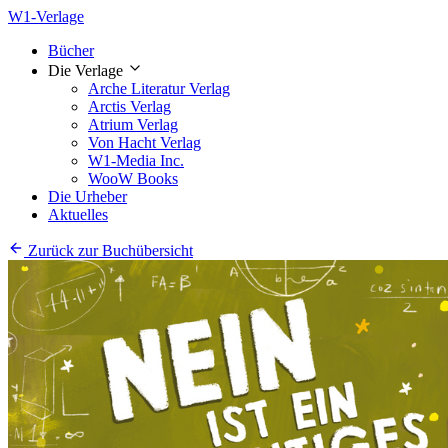
W1-Verlage
Bücher
Die Verlage
Arche Literatur Verlag
Arctis Verlag
Atrium Verlag
Von Hacht Verlag
W1-Media Inc.
WooW Books
Die Urheber
Aktuelles
Zurück zur Buchübersicht