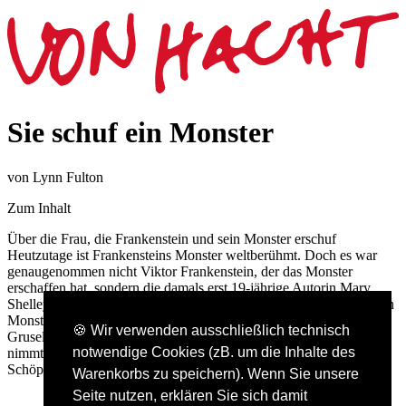
Sie schuf ein Monster
von Lynn Fulton
Zum Inhalt
Über die Frau, die Frankenstein und sein Monster erschuf
Heutzutage ist Frankensteins Monster weltberühmt. Doch es war
genaugenommen nicht Viktor Frankenstein, der das Monster
erschaffen hat, sondern die damals erst 19-jährige Autorin Mary
Shelley. Mit düster-atmosphärischen Bildern erzählt ›Sie erschuf ein
Monster‹ die Geschichte, wie ›Frankenstein‹ als einfache
🍪 Wir verwenden ausschließlich technisch
Gruselgeschichte auf einem Ausflug am Genfer See begann, und
notwendige Cookies (zB. um die Inhalte des
nimmt den Leser mit in die Gedankenwelt seiner berühmten
Schöpferin.
Warenkorbs zu speichern). Wenn Sie unsere
Seite nutzen, erklären Sie sich damit