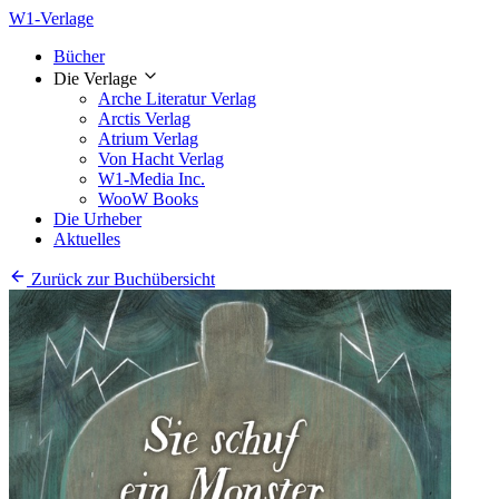
W1-Verlage
Bücher
Die Verlage
Arche Literatur Verlag
Arctis Verlag
Atrium Verlag
Von Hacht Verlag
W1-Media Inc.
WooW Books
Die Urheber
Aktuelles
Zurück zur Buchübersicht