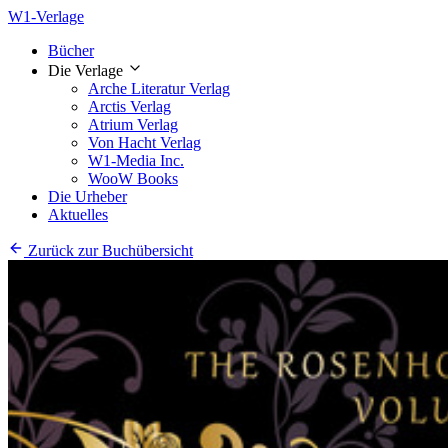
W1-Verlage
Bücher
Die Verlage
Arche Literatur Verlag
Arctis Verlag
Atrium Verlag
Von Hacht Verlag
W1-Media Inc.
WooW Books
Die Urheber
Aktuelles
Zurück zur Buchübersicht