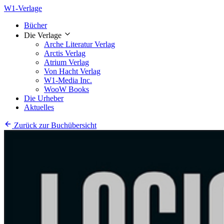
W1-Verlage
Bücher
Die Verlage
Arche Literatur Verlag
Arctis Verlag
Atrium Verlag
Von Hacht Verlag
W1-Media Inc.
WooW Books
Die Urheber
Aktuelles
Zurück zur Buchübersicht