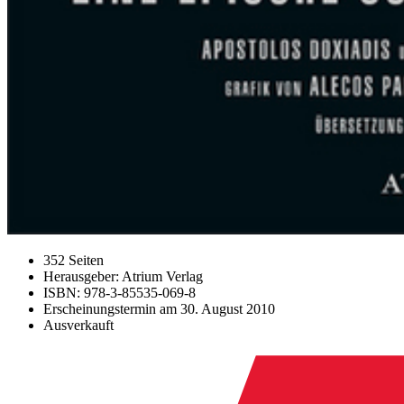
352 Seiten
Herausgeber: Atrium Verlag
ISBN: 978-3-85535-069-8
Erscheinungstermin am
30. August 2010
Ausverkauft