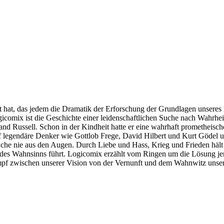
rt hat, das jedem die Dramatik der Erforschung der Grundlagen unseres
icomix ist die Geschichte einer leidenschaftlichen Suche nach Wahrh
and Russell. Schon in der Kindheit hatte er eine wahrhaft prometheisch
auf legendäre Denker wie Gottlob Frege, David Hilbert und Kurt Gödel 
uche nie aus den Augen. Durch Liebe und Hass, Krieg und Frieden hält Ru
d des Wahnsinns führt. Logicomix erzählt vom Ringen um die Lösung jen
pf zwischen unserer Vision von der Vernunft und dem Wahnwitz unser