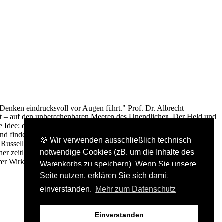
 Denken eindrucksvoll vor Augen führt." Prof. Dr. Albrecht
eit – auf den unberechenbaren Meeren des Unendlichen. Der Held und
e Idee: die Errichtung eines logischen Fundaments für die gesamte
und findet einen leidenschaftlichen Schüler im großen Ludwig
🍪 Wir verwenden ausschließlich technisch
ssell an seiner Mission fest, die seine Karriere schließlich ebenso
notwendige Cookies (zB. um die Inhalte des
er zeitlosen Fragen, die die Menschen seit ewigen Zeiten in Atem
er Wirklichkeit. Mehr Informationen auf: www.logicomix.de
Warenkorbs zu speichern). Wenn Sie unsere
Seite nutzen, erklären Sie sich damit
einverstanden.
Mehr zum Datenschutz
Einverstanden