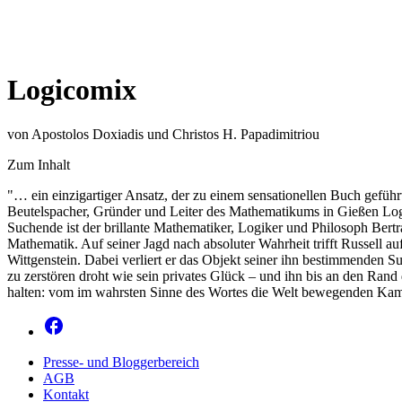
Logicomix
von Apostolos Doxiadis und Christos H. Papadimitriou
Zum Inhalt
"… ein einzigartiger Ansatz, der zu einem sensationellen Buch gefüh
Beutelspacher, Gründer und Leiter des Mathematikums in Gießen Log
Suchende ist der brillante Mathematiker, Logiker und Philosoph Bertr
Mathematik. Auf seiner Jagd nach absoluter Wahrheit trifft Russell 
Wittgenstein. Dabei verliert er das Objekt seiner ihn bestimmenden S
zu zerstören droht wie sein privates Glück – und ihn bis an den Ran
halten: vom im wahrsten Sinne des Wortes die Welt bewegenden Kam
Presse- und Bloggerbereich
AGB
Kontakt