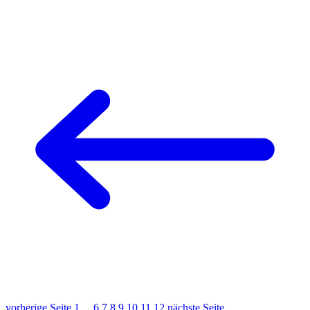
vorherige Seite
1
...
6
7
8
9
10
11
12
nächste Seite